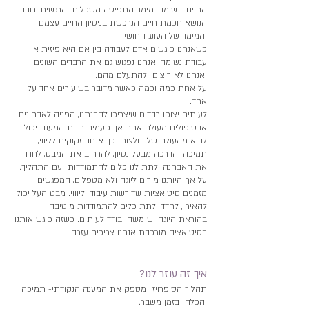
החיים- נשימה, מימד התפיסה השכלית והרגשית, רובד
הנושא חכמת חיים הנרכשת בניסיון החיים עצמם
והמימד של העונג החושי.
כשאנחנו פוגשים אדם לעבודה בין אם היא פיזית או
עבודת נשימה, אנחנו נפגוש גם את הרבדים השונים
ואנחנו לא רוצים להתעלם מהם.
על אחת כמה וכמה כאשר מדובר בשיעורים אחד על
אחד.
לעיתים יצופו רבדים שיצריכו להבנתנו, הפניה לאבחונים
או טיפולים מעולם אחר, אך פעמים רבות המענה יכול
לבוא מהעולם שלנו ולצורך כך אנחנו זקוקים לליווי,
תמיכה והדרכה מבעל נסיון, להרחיב את המבט, לחדד
את האבחנה ולתת לנו כלים להתמודדות עם התהליך.
על אף היותנו מורים ליוגה ולא מטפלים, המפגשים
מזמנים סיטואציות שדורשות עיבוד וליוווי. מבט העל יכול
להאיר , לחדד ולתת כלים להתמודדות מיטיבה.
בהוראת היוגה יש משהו בודד לעיתים. כשזה פוגש אותנו
בסיטואציה מורכבת אנחנו צריכים עזרה.
איך זה עוזר לנו?
תהליך הסופרויז'ן מספק את המענה הנקודתי- תמיכה
והכלה בזמן משבר.