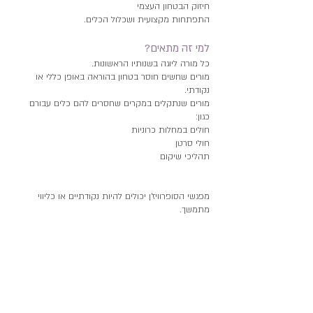
חיזוק הבטחון העצמי
התפתחות מקצועית ושכלול הכלים.
למי זה מתאים?
כל מורה ליוגה בשנותיו הראשונות.
מורים שחשים חוסר בטחון בהוראה באופן כללי או
נקודתי.
מורים שנתקלים במקרים שחסרים להם כלים עבורם
כגון:
חולים במחלות כרוניות
חולי סרטן
תהליכי שיקום
מפגשי הסופרוויז'ן יכולים להיות נקודתיים או כליווי
מתמשך.
משך הפגישה כשעה.
בסטודיו שלי בגזית או בתל אביב.
סופרויז
'
ן ליחידים או קבוצות